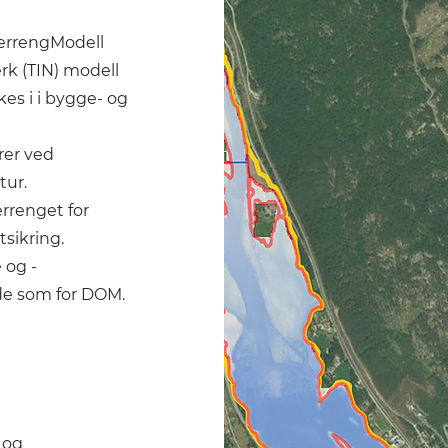
TerrengModell
rk (TIN) modell
es i i bygge- og
rer ved
tur.
errenget for
tsikring.
 og -
e som for DOM.
 og