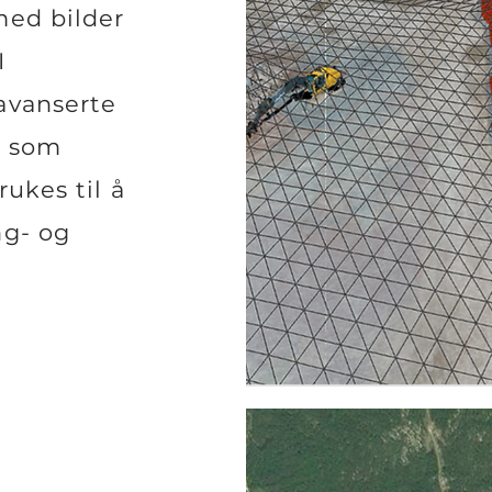
med bilder
I
avanserte
r som
rukes til å
ng- og