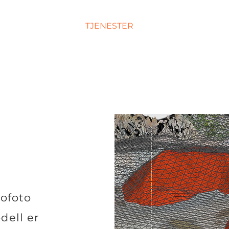
MARKEDER
TJENESTER
OM OSS
NYHETER
tofoto
dell er