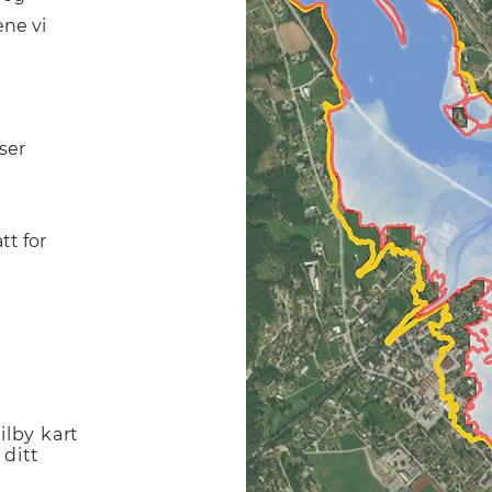
ene vi
ser
tt for
ilby kart
 ditt